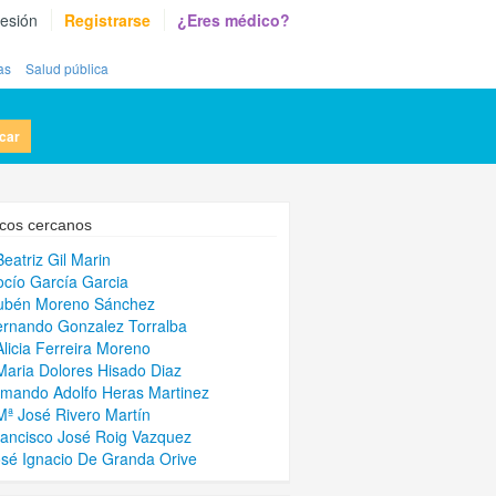
sesión
Registrarse
¿Eres médico?
as
Salud pública
car
cos cercanos
Beatriz Gil Marin
ocío García Garcia
Rubén Moreno Sánchez
ernando Gonzalez Torralba
Alicia Ferreira Moreno
Maria Dolores Hisado Diaz
rmando Adolfo Heras Martinez
Mª José Rivero Martín
rancisco José Roig Vazquez
osé Ignacio De Granda Orive