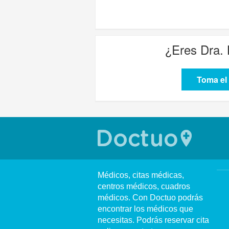
¿Eres
Dra.
Toma el 
Médicos, citas médicas,
centros médicos, cuadros
médicos. Con Doctuo podrás
encontrar los médicos que
necesitas. Podrás reservar cita