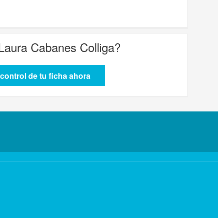
 Laura Cabanes Colliga
?
control de tu ficha ahora