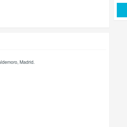
aldemoro
,
Madrid
.