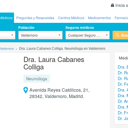
Inicia 
Médicos
Preguntas y Respuestas
Centros Médicos
Medicamentos
Farmaci
Población
Seguros médicos
Bus
Valdemoro
Cualquier Seguro Médico
Valdemoro
Dra. Laura Cabanes Colliga. Neumóloga en Valdemoro
Dra. Laura Cabanes
Médi
Colliga
Dra. 
Dr. R
Dr. 
Neumóloga
Dr. F
Avenida Reyes Católicos, 21,
Dra. 
Dra. 
28342, Valdemoro, Madrid.
Dr. A
Dra. 
Dr. F
Dr. J