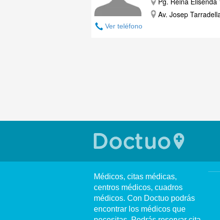
Pg. Reina Elisenda 
Av. Josep Tarradell
Ver teléfono
Médicos, citas médicas,
centros médicos, cuadros
médicos. Con Doctuo podrás
encontrar los médicos que
necesitas. Podrás reservar cita