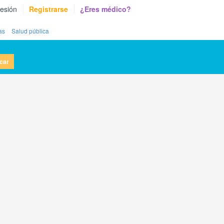
sesión
Registrarse
¿Eres médico?
as
Salud pública
car