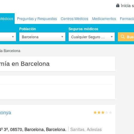
Inicia 
Médicos
Preguntas y Respuestas
Centros Médicos
Medicamentos
Farmaci
Población
Seguros médicos
Bus
Barcelona
Cualquier Seguro Médico
ía Barcelona
omía en Barcelona
igonya
 4º 3ª, 08570, Barcelona, Barcelona.
Sanitas, Adeslas