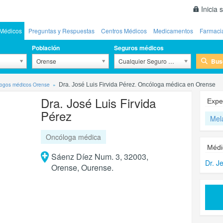
Inicia 
Médicos
Preguntas y Respuestas
Centros Médicos
Medicamentos
Farmaci
Población
Seguros médicos
Bus
Orense
Cualquier Seguro Médico
ogos médicos Orense
Dra. José Luis Firvida Pérez. Oncóloga médica en Orense
Dra. José Luis Firvida
Expe
Pérez
Mel
Oncóloga médica
Médi
Sáenz Díez Num. 3, 32003,
Dr. J
Orense, Ourense.