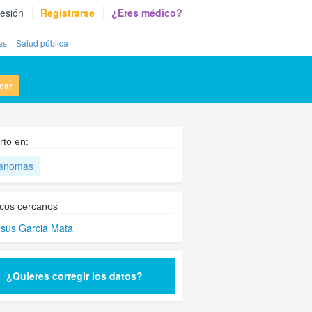
sesión
Registrarse
¿Eres médico?
as
Salud pública
car
rto en:
anomas
cos cercanos
esus Garcia Mata
¿Quieres corregir los datos?