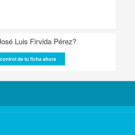
José Luis Firvida Pérez
?
control de tu ficha ahora