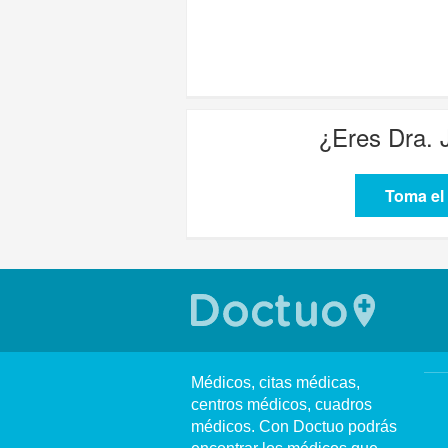
¿Eres
Dra. 
Toma el 
Médicos, citas médicas,
centros médicos, cuadros
médicos. Con Doctuo podrás