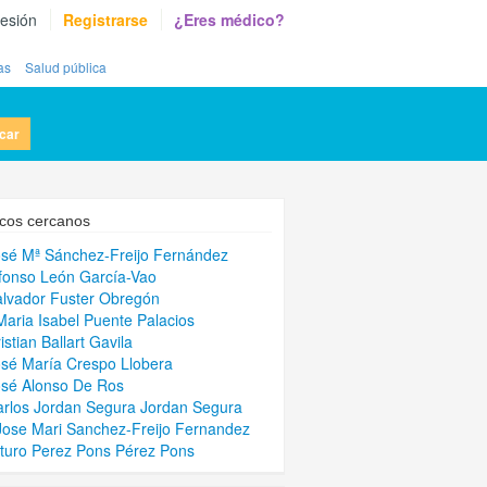
sesión
Registrarse
¿Eres médico?
as
Salud pública
car
cos cercanos
osé Mª Sánchez-Freijo Fernández
lfonso León García-Vao
alvador Fuster Obregón
Maria Isabel Puente Palacios
istian Ballart Gavila
osé María Crespo Llobera
osé Alonso De Ros
arlos Jordan Segura Jordan Segura
Jose Mari Sanchez-Freijo Fernandez
rturo Perez Pons Pérez Pons