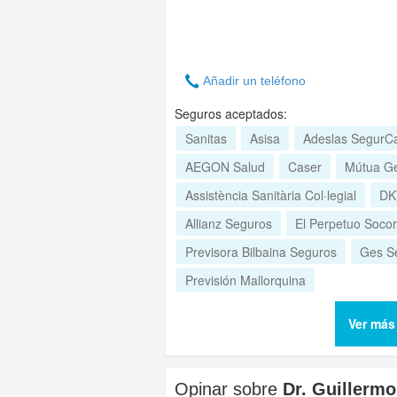
Añadir un teléfono
Seguros aceptados:
Sanitas
Asisa
Adeslas SegurC
AEGON Salud
Caser
Mútua Ge
Assistència Sanitària Col·legial
DK
Allianz Seguros
El Perpetuo Socor
Previsora Bilbaina Seguros
Ges S
Previsión Mallorquina
Ver más
Opinar sobre
Dr. Guillermo