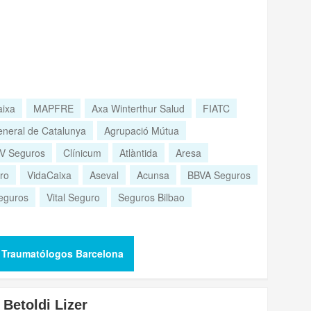
aixa
MAPFRE
Axa Winterthur Salud
FIATC
neral de Catalunya
Agrupació Mútua
V Seguros
Clínicum
Atlàntida
Aresa
ro
VidaCaixa
Aseval
Acunsa
BBVA Seguros
eguros
Vital Seguro
Seguros Bilbao
 Traumatólogos Barcelona
 Betoldi Lizer