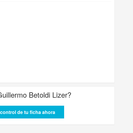
Guillermo Betoldi Lizer
?
control de tu ficha ahora