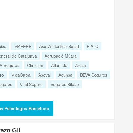
aixa
MAPFRE
Axa Winterthur Salud
FIATC
neral de Catalunya
Agrupació Mútua
V Seguros
Clínicum
Atlàntida
Aresa
ro
VidaCaixa
Aseval
Acunsa
BBVA Seguros
eguros
Vital Seguro
Seguros Bilbao
ás Psicólogos Barcelona
azo Gil