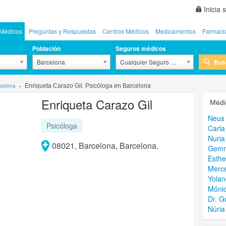
Inicia 
Médicos
Preguntas y Respuestas
Centros Médicos
Medicamentos
Farmaci
Población
Seguros médicos
Bus
Barcelona
Cualquier Seguro Médico
rcelona
Enriqueta Carazo Gil. Psicóloga en Barcelona
Enriqueta Carazo Gil
Médi
Neus
Psicóloga
Carla
Nuri
08021, Barcelona, Barcelona.
Gemma
Esthe
Merce
Yolan
Móni
Dr. G
Núria