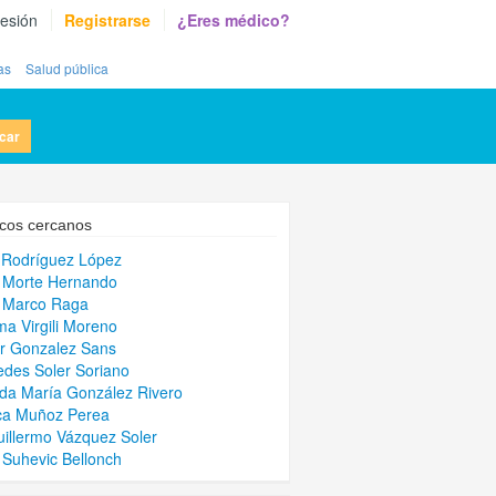
sesión
Registrarse
¿Eres médico?
as
Salud pública
car
cos cercanos
 Rodríguez López
 Morte Hernando
a Marco Raga
 Virgili Moreno
r Gonzalez Sans
des Soler Soriano
da María González Rivero
ca Muñoz Perea
uillermo Vázquez Soler
 Suhevic Bellonch