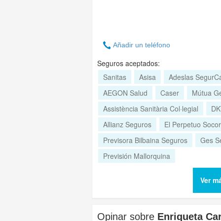
Añadir un teléfono
Seguros aceptados:
Sanitas
Asisa
Adeslas SegurC
AEGON Salud
Caser
Mútua Ge
Assistència Sanitària Col·legial
DK
Allianz Seguros
El Perpetuo Socor
Previsora Bilbaina Seguros
Ges S
Previsión Mallorquina
Ver m
Opinar sobre
Enriqueta Car