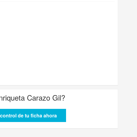
nriqueta Carazo Gil
?
control de tu ficha ahora