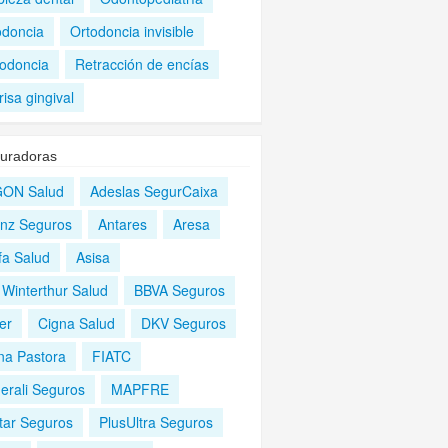
odoncia
Ortodoncia invisible
iodoncia
Retracción de encías
isa gingival
uradoras
ON Salud
Adeslas SegurCaixa
ianz Seguros
Antares
Aresa
fa Salud
Asisa
 Winterthur Salud
BBVA Seguros
er
Cigna Salud
DKV Seguros
ina Pastora
FIATC
erali Seguros
MAPFRE
tar Seguros
PlusUltra Seguros