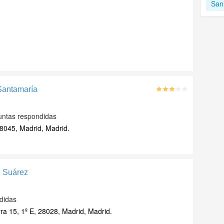
San
 Santamaría
untas respondidas
28045, Madrid, Madrid.
z Suárez
didas
a 15, 1º E, 28028, Madrid, Madrid.