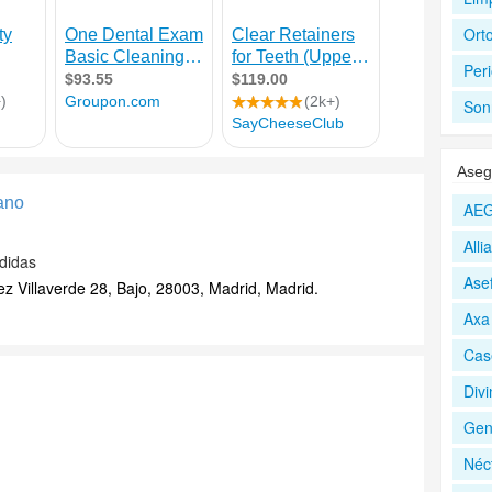
Ort
Per
Sonr
Aseg
ano
AEG
All
didas
Ase
 Villaverde 28, Bajo, 28003, Madrid, Madrid.
Axa
Cas
Div
Gen
Néc