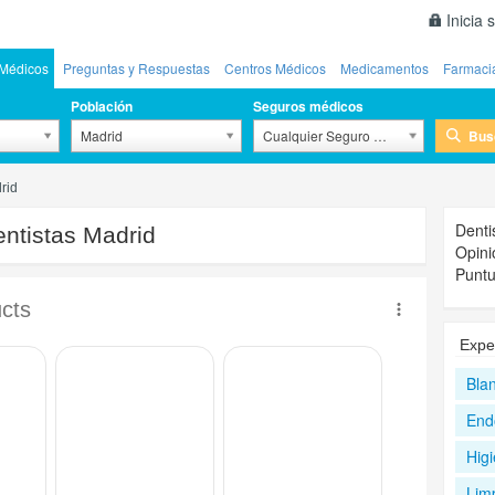
Inicia 
Médicos
Preguntas y Respuestas
Centros Médicos
Medicamentos
Farmaci
Población
Seguros médicos
Bus
Madrid
Cualquier Seguro Médico
rid
Denti
ntistas Madrid
Opini
Puntu
Expe
Bla
End
Higi
Lim