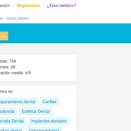
sesión
Registrarse
¿Eres médico?
as
Salud pública
car
stas: 734
ones: 29
ación media: 4/5
rtos en
nqueamiento dental
Carillas
odoncia
Estética Dental
enista Dental
Implantes dentales
pieza dental
Odontopediatría