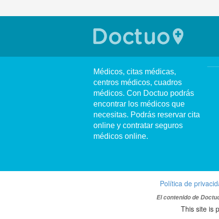
Médicos, citas médicas,
centros médicos, cuadros
médicos. Con Doctuo podrás
encontrar los médicos que
necesitas. Podrás reservar cita
online y contratar seguros
médicos online.
Política de privaci
El contenido de Doctuo
This site i