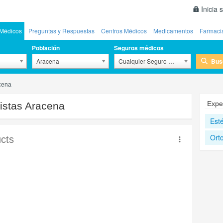
Inicia 
Médicos
Preguntas y Respuestas
Centros Médicos
Medicamentos
Farmaci
Población
Seguros médicos
Bus
Aracena
Cualquier Seguro Médico
cena
Expe
istas Aracena
Esté
Ort