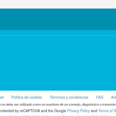
dad
Política de cookies
Términos y condiciones
FAQ
Av
 no debe ser utilizado como un sustituto de un consejo, diagnóstico o tratamie
s protected by reCAPTCHA and the Google
Privacy Policy
and
Terms of S