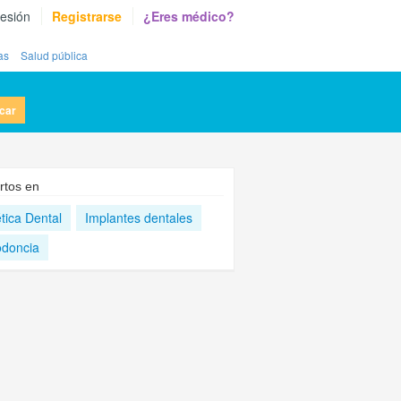
sesión
Registrarse
¿Eres médico?
as
Salud pública
car
rtos en
tica Dental
Implantes dentales
odoncia