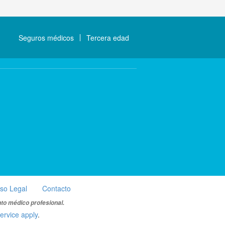
Seguros médicos
Tercera edad
iso Legal
Contacto
nto médico profesional.
ervice apply
.