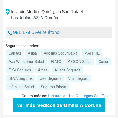
Instituto Médico Quirúrgico San Rafael
Las Jubias, 82
,
A Coruña
.
981 179...
Ver teléfono
Seguros aceptados:
Sanitas
Asisa
Adeslas SegurCaixa
MAPFRE
Axa Winterthur Salud
FIATC
AEGON Salud
Caser
DKV Seguros
Aresa
Allianz Seguros
BBVA Seguros
Ges Seguros
Vital Seguro
Hércules Salud
Seguros Bilbao
Centro médico:
Instituto Médico Quirúrgico San Rafael
Ver más Médicos de familia A Coruña