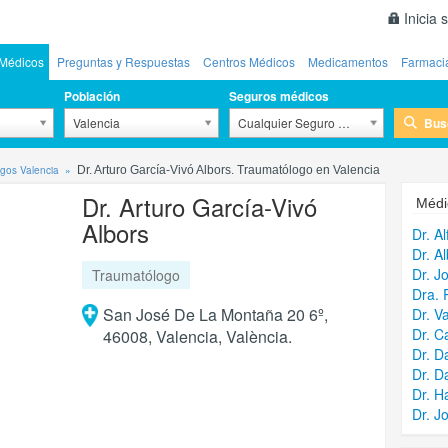
Inicia 
Médicos
Preguntas y Respuestas
Centros Médicos
Medicamentos
Farmaci
Población
Seguros médicos
Bus
Valencia
Cualquier Seguro Médico
gos Valencia
Dr. Arturo García-Vivó Albors. Traumatólogo en Valencia
Dr. Arturo García-Vivó
Médi
Albors
Dr. A
Dr. A
Dr. J
Traumatólogo
Dra. 
San José De La Montaña 20 6º,
Dr. V
Dr. C
46008, Valencia, València.
Dr. D
Dr. D
Dr. H
Dr. J