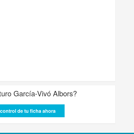
turo García-Vivó Albors
?
control de tu ficha ahora