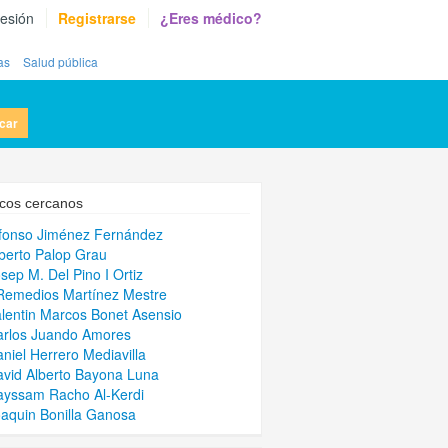
sesión
Registrarse
¿Eres médico?
as
Salud pública
car
cos cercanos
lfonso Jiménez Fernández
lberto Palop Grau
osep M. Del Pino I Ortiz
Remedios Martínez Mestre
alentin Marcos Bonet Asensio
arlos Juando Amores
aniel Herrero Mediavilla
avid Alberto Bayona Luna
ayssam Racho Al-Kerdi
oaquin Bonilla Ganosa