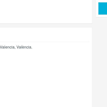
Valencia
,
València
.