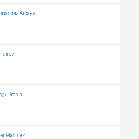
ernandez Arcaya
 Purroy
agui Iraola
er Martinez