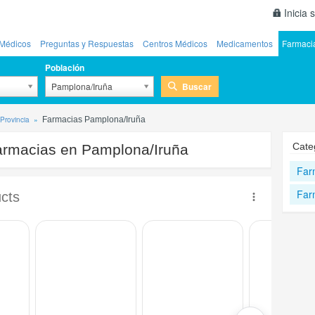
Inicia 
Médicos
Preguntas y Respuestas
Centros Médicos
Medicamentos
Farmaci
Población
Buscar
Pamplona/Iruña
Provincia
Farmacias Pamplona/Iruña
Cate
rmacias en Pamplona/Iruña
Far
Far