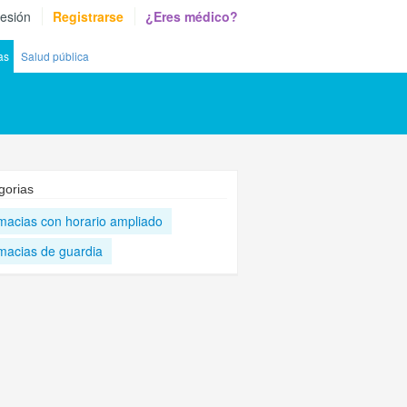
sesión
Registrarse
¿Eres médico?
as
Salud pública
gorias
macias con horario ampliado
macias de guardia