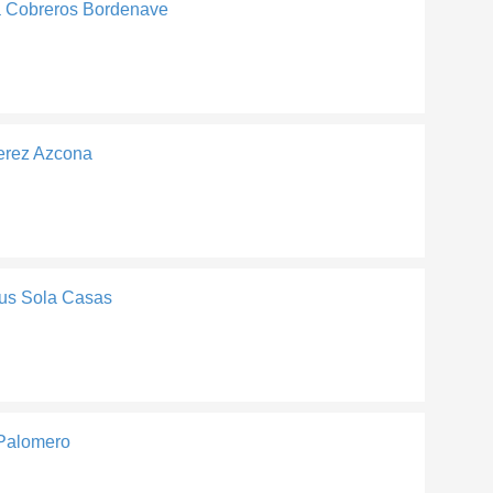
 Cobreros Bordenave
erez Azcona
us Sola Casas
 Palomero