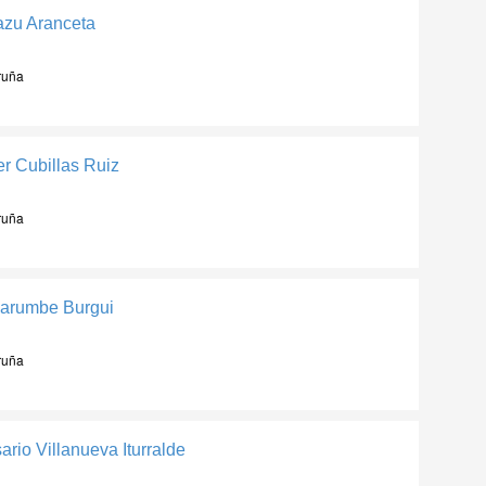
azu Aranceta
ruña
r Cubillas Ruiz
ruña
Larumbe Burgui
ruña
rio Villanueva Iturralde