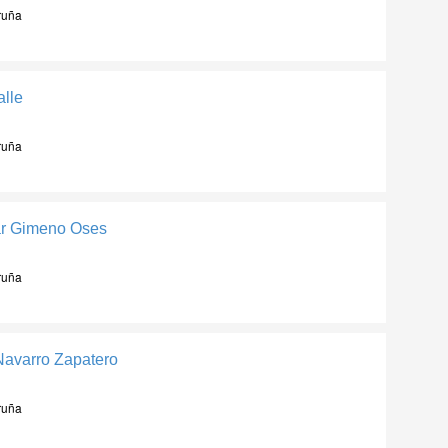
ruña
lle
ruña
ar Gimeno Oses
ruña
avarro Zapatero
ruña