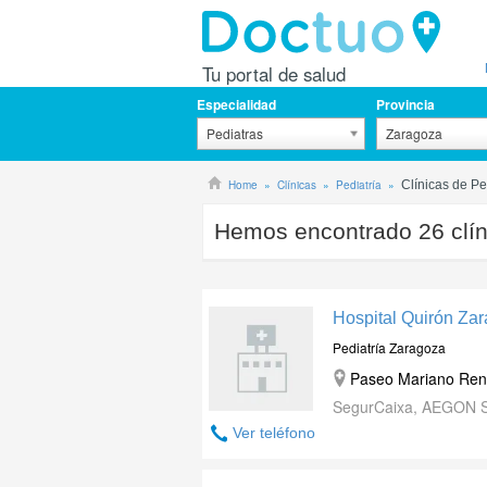
Tu portal de salud
Especialidad
Provincia
Pediatras
Zaragoza
Home
Clínicas
Pediatría
Clínicas de Pe
Hemos encontrado
26
clí
Hospital Quirón Za
Pediatría Zaragoza
Paseo Mariano Reno
SegurCaixa, AEGON S
Ver teléfono