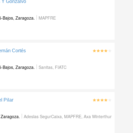
s Y Gonzalvo
5-Bajos
,
Zaragoza
.
MAPFRE
ernán Cortés
5-Bajos
,
Zaragoza
.
Sanitas, FIATC
l Pilar
,
Zaragoza
.
Adeslas SegurCaixa, MAPFRE, Axa Winterthur