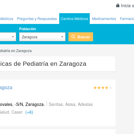
Inicia 
Médicos
Preguntas y Respuestas
Centros Médicos
Medicamentos
Farmaci
Población
Buscar
Zaragoza
diatría en Zaragoza
nicas de Pediatría en Zaragoza
ragoza
vales, -S/N
,
Zaragoza
.
Sanitas, Asisa, Adeslas
alud, Caser
(+6)