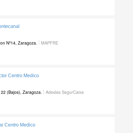
ontecanal
ion Nº14
,
Zaragoza
.
MAPFRE
ctor Centro Medico
22 (Bajos)
,
Zaragoza
.
Adeslas SegurCaixa
ar Centro Medico