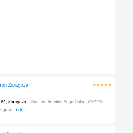
irón Zaragoza
 82
,
Zaragoza
.
Sanitas, Adeslas SegurCaixa, AEGON
 Seguros
(+5)