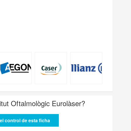
titut Oftalmològic Eurolàser
?
l control de esta ficha