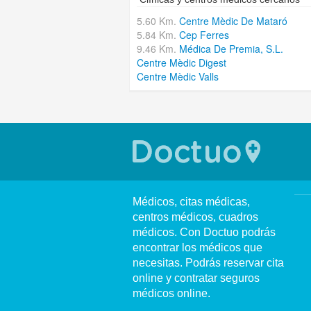
5.60 Km.
Centre Mèdic De Mataró
5.84 Km.
Cep Ferres
9.46 Km.
Médica De Premia, S.L.
Centre Mèdic Digest
Centre Mèdic Valls
Médicos, citas médicas,
centros médicos, cuadros
médicos. Con Doctuo podrás
encontrar los médicos que
necesitas. Podrás reservar cita
online y contratar seguros
médicos online.