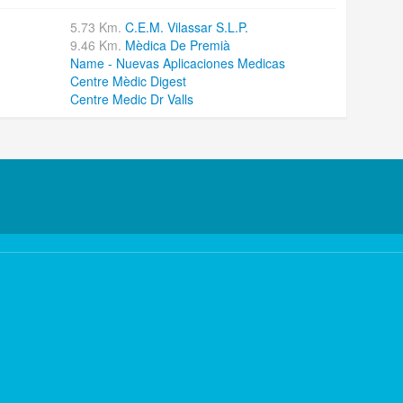
5.73 Km.
C.E.M. Vilassar S.L.P.
9.46 Km.
Mèdica De Premià
Name - Nuevas Aplicaciones Medicas
Centre Mèdic Digest
Centre Medic Dr Valls