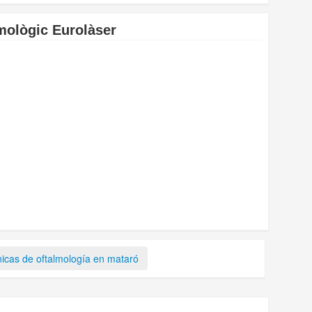
lmològic Eurolàser
nicas de oftalmología en mataró