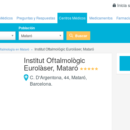
Inicia 
Médicos
Preguntas y Respuestas
Centros Médicos
Medicamentos
Farmaci
Población
Buscar
Mataró
Oftalmología en Mataró
Institut Oftalmològic Eurolàser, Mataró
Institut Oftalmològic
Eurolàser, Mataró
C. D'Argentona, 44
,
Mataró
,
Barcelona
.