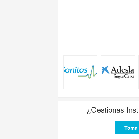
¿Gestionas
Ins
Toma e